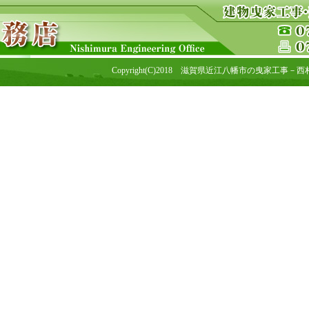
Copyright(C)2018 滋賀県近江八幡市の曳家工事－西村工務店 